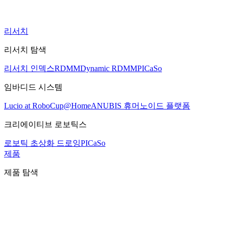
리서치
리서치 탐색
리서치 인덱스
RDMM
Dynamic RDMM
PICaSo
임바디드 시스템
Lucio at RoboCup@Home
ANUBIS 휴머노이드 플랫폼
크리에이티브 로보틱스
로보틱 초상화 드로잉
PICaSo
제품
제품 탐색