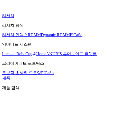
리서치
리서치 탐색
리서치 인덱스
RDMM
Dynamic RDMM
PICaSo
임바디드 시스템
Lucio at RoboCup@Home
ANUBIS 휴머노이드 플랫폼
크리에이티브 로보틱스
로보틱 초상화 드로잉
PICaSo
제품
제품 탐색